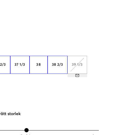
 2/3
37 1/3
38
38 2/3
39 1/3
rätt storlek