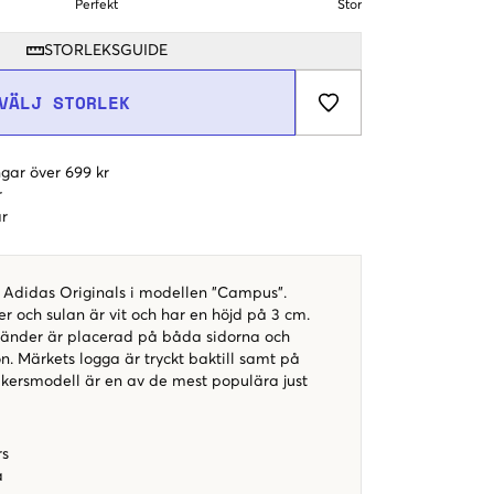
Perfekt
Stor
STORLEKSGUIDE
VÄLJ STORLEK
gar över 699 kr
r
r
 Adidas Originals i modellen "Campus".
r och sulan är vit och har en höjd på 3 cm.
ränder är placerad på båda sidorna och
on. Märkets logga är tryckt baktill samt på
kersmodell är en av de mest populära just
rs
a