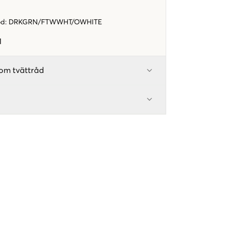
od
:
DRKGRN/FTWWHT/OWHITE
1
om tvättråd