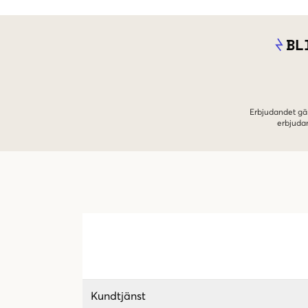
BL
Erbjudandet gäl
erbjuda
Kundtjänst