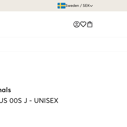
ÖPPET KÖP
Sweden
/
SEK
Market switch
nals
S 00S J
-
UNISEX