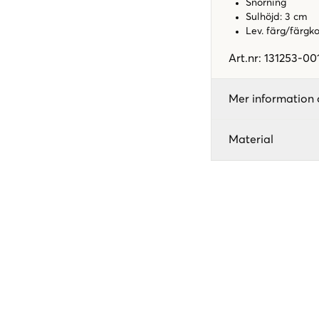
Snörning
Sulhöjd: 3 cm
Lev. färg/färgk
Art.nr
:
131253-00
Mer information 
Material