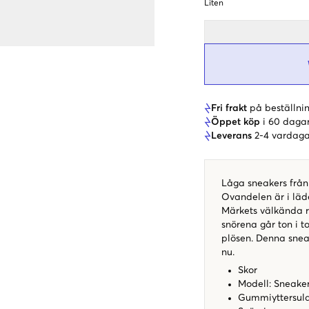
Liten
Fri frakt
på beställnin
Öppet köp
i 60 daga
Leverans
2-4 vardaga
Låga sneakers från
Ovandelen är i läde
Märkets välkända 
snörena går ton i t
plösen. Denna snea
nu.
Skor
Modell: Sneake
Gummiyttersul