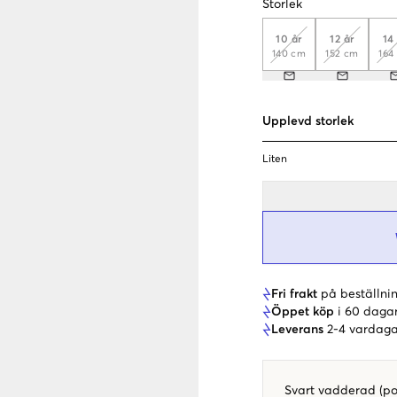
Storlek
10 år
12 år
14
140 cm
152 cm
164
Upplevd storlek
Liten
Fri frakt
på beställnin
Öppet köp
i 60 daga
Leverans
2-4 vardaga
Svart vadderad (pol