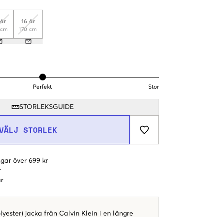
 år
16 år
 cm
170 cm
Perfekt
Stor
STORLEKSGUIDE
VÄLJ STORLEK
gar över 699 kr
r
r
yester) jacka från Calvin Klein i en längre