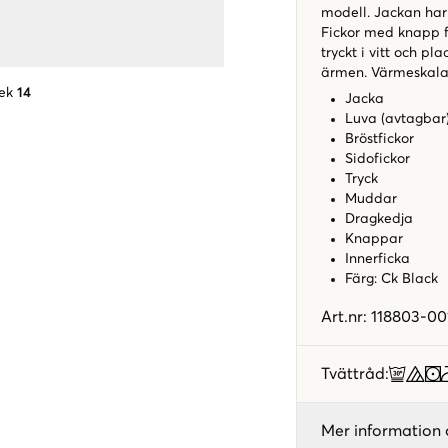
modell. Jackan har
Fickor med knapp fi
tryckt i vitt och p
ärmen. Värmeskala
ek
14
Jacka
Luva (avtagbar
Bröstfickor
Sidofickor
Tryck
Muddar
Dragkedja
Knappar
Innerficka
Färg: Ck Black
Art.nr
:
118803-00
Tvättråd
:
Mer information 