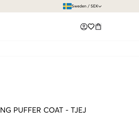
ÖPPET KÖP
Sweden
/
SEK
Market switch
ONG PUFFER COAT
-
TJEJ