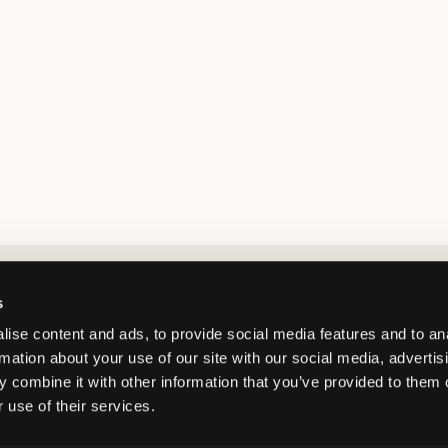
Market switcher
s
ise content and ads, to provide social media features and to an
rmation about your use of our site with our social media, advertis
 combine it with other information that you’ve provided to them o
 use of their services.
Sweden
/
SEK