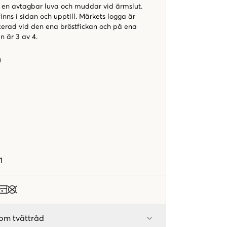
 en avtagbar luva och muddar vid ärmslut.
nns i sidan och upptill. Märkets logga är
lacerad vid den ena bröstfickan och på ena
n är 3 av 4.
)
1
om tvättråd