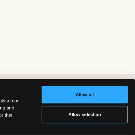
Allow all
alyse our
ing and
Allow selection
r that