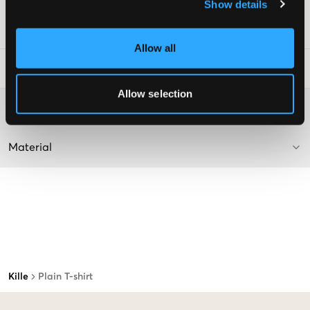
Lev. färg/färgkod
:
Jet Black
Show details
Art.nr
:
128156-019
Allow all
Tvättråd
:
Allow selection
Mer information om tvättråd
Material
Kille
Plain T-shirt