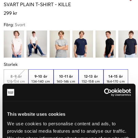
SVART
PLAIN T-SHIRT
-
KILLE
299 kr
Färg
:
Svart
Storlek
8-9 år
9-10 år
10-11 år
12-13 år
14-15 år
128-134 cm
134-140 cm
140-146 cm
152-158 cm
164-170 cm
Endast
1
kvar
15-16 år
170-176 cm
This website uses cookies
We use cookies to personalise content and ads, to
Upplevd storlek
provide social media features and to analyse our traffic.