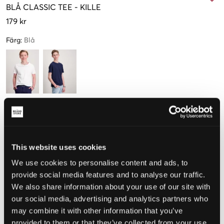
BLÅ
CLASSIC TEE
-
KILLE
179 kr
Färg
:
Blå
Storlek
134-140 cm
146-152 cm
158-164 cm
170-176 cm
This website uses cookies
Få kvar
We use cookies to personalise content and ads, to
Upplevd storlek
provide social media features and to analyse our traffic.
We also share information about your use of our site with
Liten
Perfekt
Stor
our social media, advertising and analytics partners who
may combine it with other information that you’ve
STORLEKSGUIDE
provided to them or that they’ve collected from your use