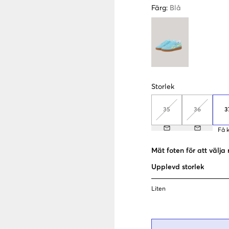
Färg
:
Blå
Storlek
35
36
3
Få 
Mät foten för att välja 
Upplevd storlek
Liten