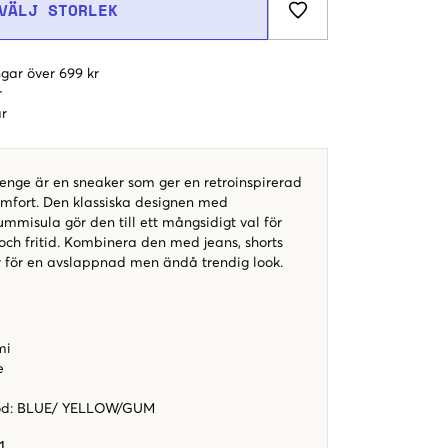
VÄLJ STORLEK
gar över 699 kr
r
r
nge är en sneaker som ger en retroinspirerad
mfort. Den klassiska designen med
mmisula gör den till ett mångsidigt val för
ch fritid. Kombinera den med jeans, shorts
er för en avslappnad men ändå trendig look.
mi
e
od
:
BLUE/ YELLOW/GUM
1