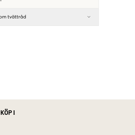
om tvättråd
 KÖP!