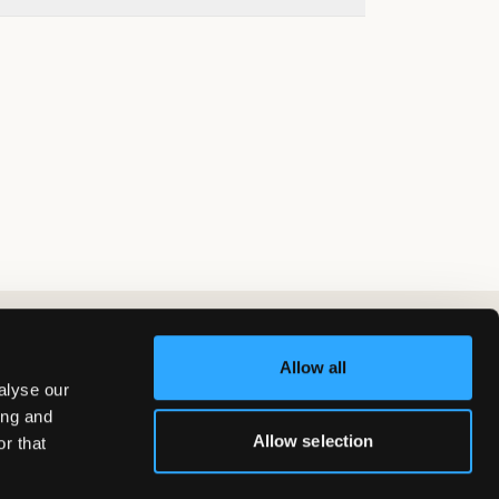
Allow all
alyse our
ing and
Allow selection
r that