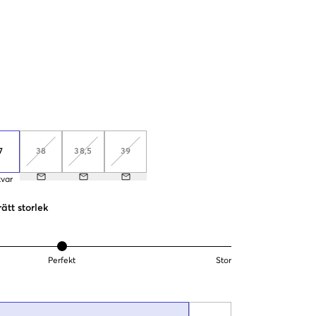
7
38
38,5
39
kvar
rätt storlek
Perfekt
Stor