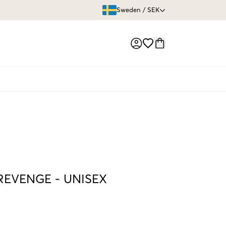
ÖPPET KÖP
Sweden
/
SEK
Market switch
 REVENGE
-
UNISEX