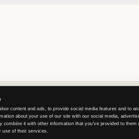
Market switcher
s
ise content and ads, to provide social media features and to an
rmation about your use of our site with our social media, advertis
 combine it with other information that you’ve provided to them o
 use of their services.
Sweden
/
SEK