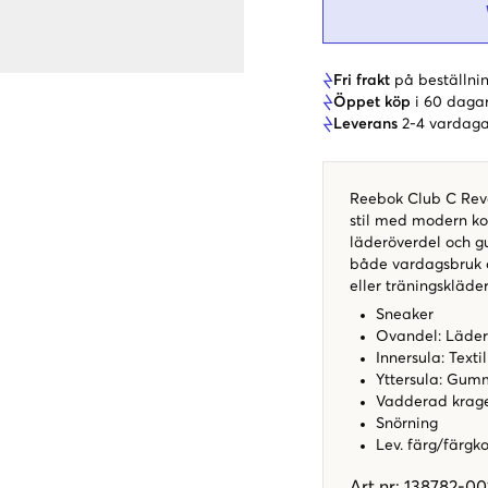
Fri frakt
på beställnin
Öppet köp
i 60 daga
Leverans
2-4 vardaga
Reebok Club C Reve
stil med modern ko
läderöverdel och gu
både vardagsbruk o
eller träningskläd
Sneaker
Ovandel: Läder
Innersula: Textil
Yttersula: Gum
Vadderad krag
Snörning
Lev. färg/färgk
Art.nr
:
138782-00