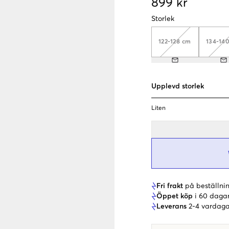
899 kr
Storlek
122-128 cm
134-14
Upplevd storlek
Liten
Fri frakt
på beställnin
Öppet köp
i 60 daga
Leverans
2-4 vardaga