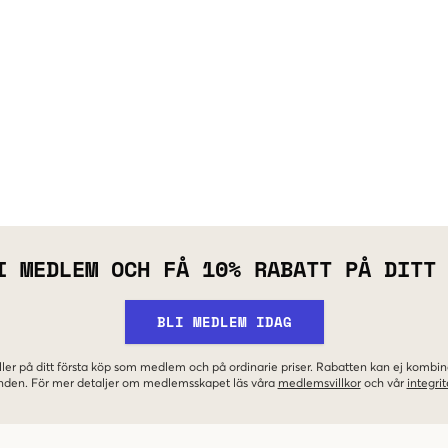
I MEDLEM OCH FÅ 10% RABATT PÅ DITT
BLI MEDLEM IDAG
ler på ditt första köp som medlem och på ordinarie priser. Rabatten kan ej komb
nden. För mer detaljer om medlemsskapet läs våra
medlemsvillkor
och vår
integrit