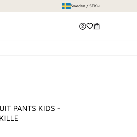
ÖPPET KÖP
Sweden
/
SEK
Market switch
IT PANTS KIDS -
KILLE