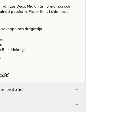
från Les Deux. Midjan är normalhög och
lnad passform. Fickor finns i sidan och
 av knapp och dragkedja
a
dja
en
ce Blue Melange
1
om tvättråd