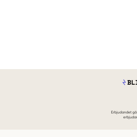
BL
Erbjudandet gäl
erbjuda