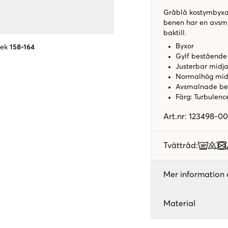
Gråblå kostymbyxa 
benen har en avsma
baktill.
Byxor
lek
158-164
Gylf bestående
Justerbar midj
Normalhög mi
Avsmalnade b
Färg: Turbulen
Art.nr
:
123498-00
Tvättråd
:
Mer information 
Material