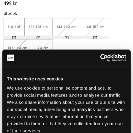
499 kr
Storlek
110-116
122-128 cm
134-140 cm
146-152 cm
158-164 cm
170 cm
Upplevd storlek
This website uses cookies
Liten
Perfekt
Stor
We use cookies to personalise content and ads, to
provide social media features and to analyse our traffic.
STORLEKSGUIDE
We also share information about your use of our site with
our social media, advertising and analytics partners who
VÄLJ STORLEK
may combine it with other information that you’ve
provided to them or that they’ve collected from your use
of their services.
Fri frakt
på beställningar över 699 kr