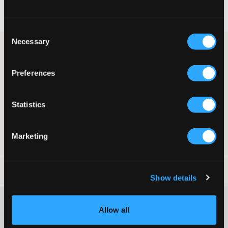
Leverans
2-4 vardagar
Öppet köp gäller vid
obruten plombering
Consent
Necessary
Selection
5-pack svarta kalsonger från Björn Borg. Kalsongerna har
medellånga ben och medelhög midja. Loggan är placerad på
resåren.
Preferences
Kalsonger
5-pack
Medellånga ben
Statistics
Medelhög midja
Färg: Black
Marketing
Art.nr
:
116225-002
Tvättråd
:
Show details
Mer information om tvättråd
Allow all