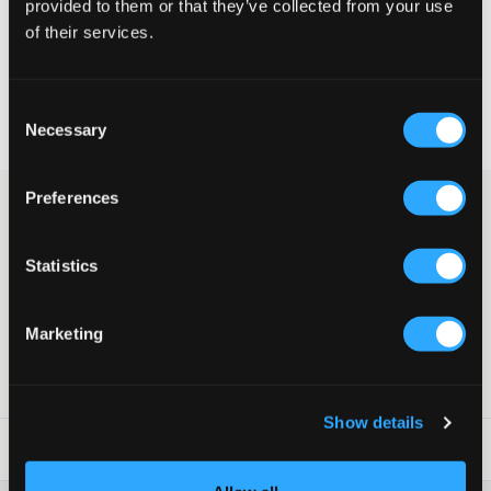
provided to them or that they’ve collected from your use
VÄLJ STORLEK
of their services.
Fri frakt
på beställningar över 699 kr
Consent
Öppet köp
i 60 dagar
Necessary
Selection
Leverans
2-4 vardagar
Preferences
Stickad tröja från LMTD med enkel och tidlös design. Mjuk och
skön att bära, perfekt till både vardag och skola.
Rund halsringning
Statistics
Broderad logga framtill
Ribbad mudd vid ärm- och plaggslut
Mjuk stickad kvalitet
Marketing
Lev. färg/färgkod
:
Dark Night Navy
Art.nr
:
145215-001
Show details
Tvättråd
: