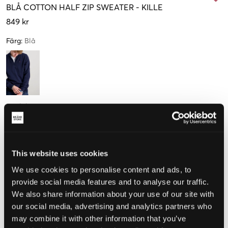
BLÅ
COTTON HALF ZIP SWEATER
-
KILLE
849 kr
Färg
:
Blå
Storlek
10 år
12 år
14 år
16 år
140 cm
(152 cm)
(164 cm)
(176 cm)
This website uses cookies
We use cookies to personalise content and ads, to
Upplevd storlek
provide social media features and to analyse our traffic.
We also share information about your use of our site with
Liten
Perfekt
Stor
our social media, advertising and analytics partners who
STORLEKSGUIDE
may combine it with other information that you’ve