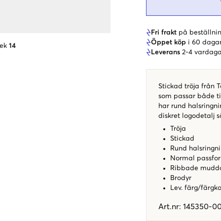
Fri frakt
på beställnin
Öppet köp
i 60 daga
lek
14
Leverans
2-4 vardaga
Stickad tröja från 
som passar både til
har rund halsringn
diskret logodetalj s
Tröja
Stickad
Rund halsringn
Normal passfo
Ribbade mudd
Brodyr
Lev. färg/färgk
Art.nr
:
145350-00