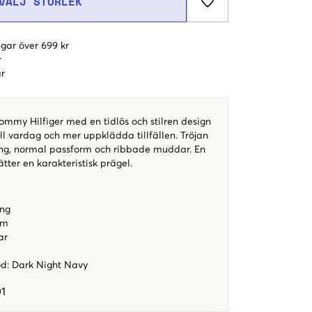
VÄLJ STORLEK
gar över 699 kr
r
r
Tommy Hilfiger med en tidlös och stilren design
l vardag och mer uppklädda tillfällen. Tröjan
ing, normal passform och ribbade muddar. En
ätter en karakteristisk prägel.
ing
rm
ar
od
:
Dark Night Navy
1