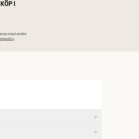
 KÖP!
ineras med andra
etspolicy