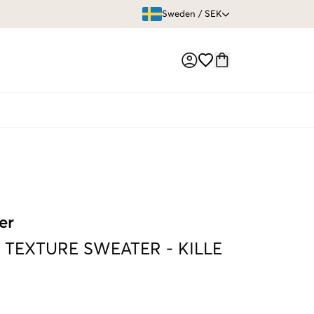
ÖPPET KÖP
Sweden
/
SEK
Market switch
er
 TEXTURE SWEATER
-
KILLE