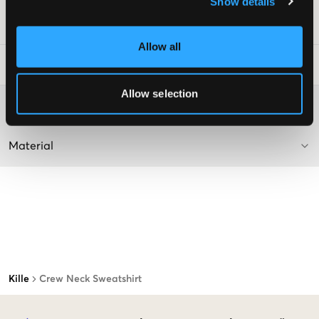
Show details
Art.nr
:
128141-013
Allow all
Tvättråd
:
Allow selection
Mer information om tvättråd
Material
Kille
Crew Neck Sweatshirt