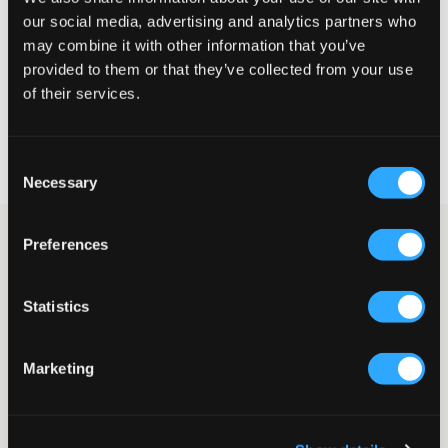
our social media, advertising and analytics partners who
STORLEKSGUIDE
may combine it with other information that you’ve
provided to them or that they’ve collected from your use
VÄLJ STORLEK
of their services.
Fri frakt
på beställningar över 699 kr
Öppet köp
i 60 dagar
Consent
Leverans
2-4 vardagar
Necessary
Selection
Svart sweatshirt från Lyle & Scott. Tröjan har rund halsringning
Preferences
och muddar i ärmslut och nedtill. Märkets klassiska logga är
placerad på bröstet. Detta är en perfekt skoltröja som matchas
bäst till jeans och sneakers.
Statistics
Sweatshirt
Rund halsringning
Mudd i ärmslut och midja
Marketing
Brandpatch
Normal passform
Färg: Black
Lev. färg/färgkod
:
Jet Black