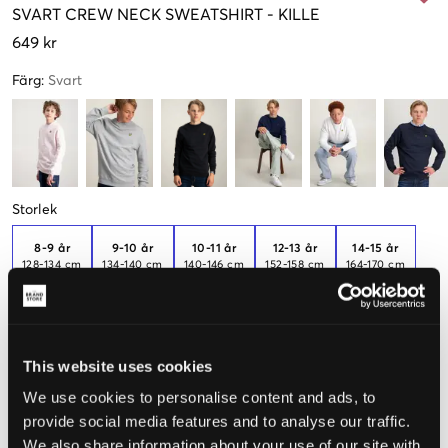
SVART
CREW NECK SWEATSHIRT
-
KILLE
649 kr
Färg
:
Svart
Storlek
8-9 år
9-10 år
10-11 år
12-13 år
14-15 år
128-134 cm
134-140 cm
140-146 cm
152-158 cm
164-170 cm
15-16 år
170-176 cm
This website uses cookies
Upplevd storlek
We use cookies to personalise content and ads, to
provide social media features and to analyse our traffic.
Liten
Perfekt
Stor
We also share information about your use of our site with