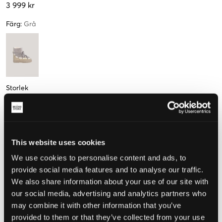
3 999 kr
Färg
:
Grå
Storlek
36
37
38
39
40
41
Endast
1
kvar
This website uses cookies
Mät foten för att välja rätt storlek
We use cookies to personalise content and ads, to
provide social media features and to analyse our traffic.
Upplevd storlek
We also share information about your use of our site with
our social media, advertising and analytics partners who
Liten
Perfekt
Stor
may combine it with other information that you’ve
STORLEKSGUIDE
provided to them or that they’ve collected from your use