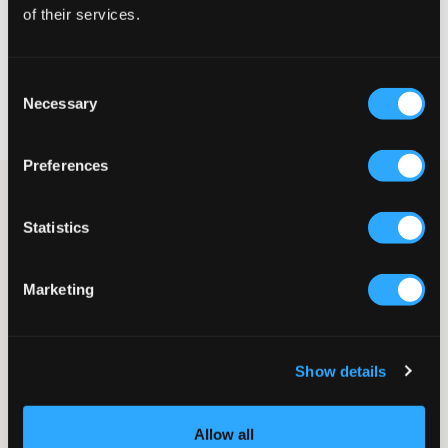
of their services.
VÄLJ STORLEK
Consent
Fri frakt
på beställningar över 699 kr
Necessary
Selection
Öppet köp
i 60 dagar
Leverans
2-4 vardagar
Preferences
INUIKII Curly Rock är en juniorsko som kombinerar värme och
stil under kalla dagar. Med sin mjuka, curly shearling och
Statistics
robusta sula håller den fötterna varma och torra, och passar
lika bra med jeans som med vinterbyxor.
Boot/stövel
Marketing
Ovandel: Skinn
Innersula: Shearling
Yttersula: Gummi
Vadderad krage
Show details
Snören
Lev. färg/färgkod
:
Grey
Allow all
Art.nr
:
131738-002