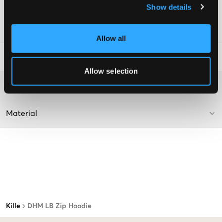
Show details
Lev. färg/färgkod
:
Mid Grey Marl
Art.nr
:
148864-004
Allow all
Tvättråd
:
Allow selection
Mer information om tvättråd
Material
Kille
DHM LB Zip Hoodie