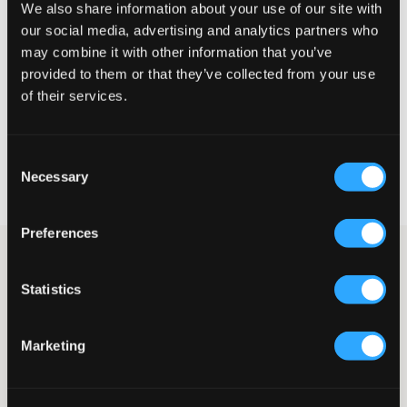
We also share information about your use of our site with
Liten
Perfekt
Stor
our social media, advertising and analytics partners who
may combine it with other information that you’ve
STORLEKSGUIDE
provided to them or that they’ve collected from your use
of their services.
VÄLJ STORLEK
Consent
Fri frakt
på beställningar över 699 kr
Necessary
Selection
Öppet köp
i 60 dagar
Leverans
2-4 vardagar
Preferences
Ljusgrå melerad luvtröja från U.S. Polo Assn. i mjuk
bomullsblandning med dragkedja framtill. Tröjan har en klassisk
Statistics
sportig design med märkets ikoniska logotyp broderad på
bröstet och rymliga kängurufickor.
Mjuk sweatshirtkvalitet med borstad insida
Marketing
Dragkedja och huva med dragsko
Broderad logotyp på bröstet
Ribbstickade muddar i ärmslut och nederkant
Normal passform och praktiska fickor