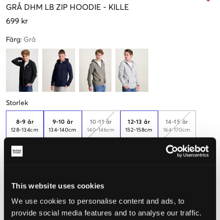
GRÅ
DHM LB ZIP HOODIE
-
KILLE
699 kr
Färg
:
Grå
Storlek
8-9 år
9-10 år
10-11 år
12-13 år
14-15 år
128-134cm
134-140cm
140-146cm
152-158cm
164-170cm
Endast
2
kvar
15-16 år
170-176cm
This website uses cookies
Få kvar
We use cookies to personalise content and ads, to
provide social media features and to analyse our traffic.
Upplevd storlek