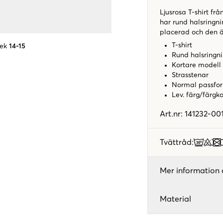
Ljusrosa T-shirt frå
har rund halsringn
placerad och den ä
T-shirt
lek
14-15
Rund halsringn
Kortare modell
Strasstenar
Normal passf
Lev. färg/färgk
Art.nr
:
141232-00
Tvättråd
:
Mer information 
Material