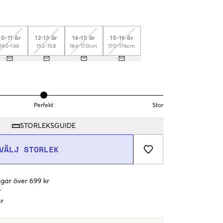
10-11 år
12-13 år
14-15 år
15-16 år
140-146
152-158
164-170cm
170-176cm
Perfekt
Stor
STORLEKSGUIDE
VÄLJ STORLEK
gar över 699 kr
r
r