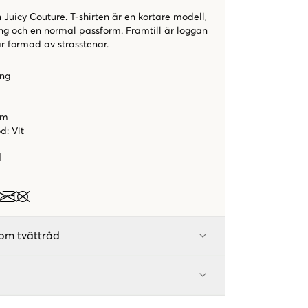
n Juicy Couture. T-shirten är en kortare modell,
ing och en normal passform. Framtill är loggan
r formad av strasstenar.
ing
orm
od
:
Vit
1
om tvättråd