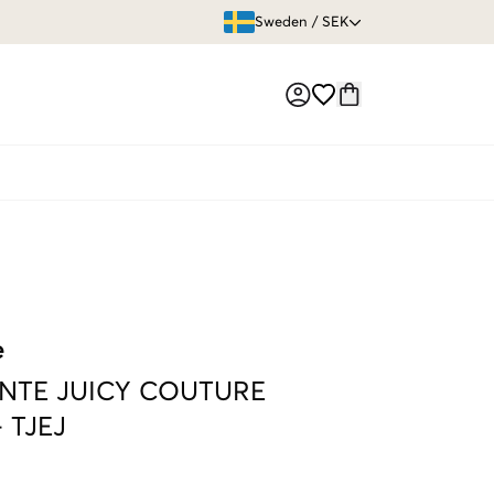
ÖPPET KÖP
Sweden
/
SEK
Market switch
e
NTE JUICY COUTURE
-
TJEJ