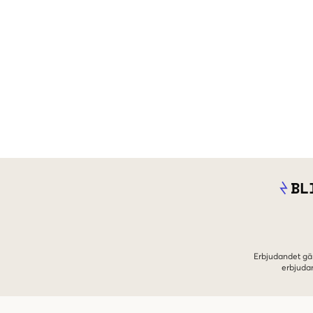
BL
Erbjudandet gäl
erbjuda