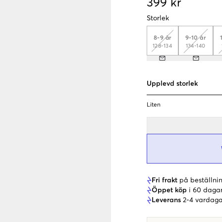
399 kr
Storlek
8-9 år
9-10 år
128-134
134-140
Upplevd storlek
Liten
Fri frakt
på beställnin
Öppet köp
i 60 daga
Leverans
2-4 vardaga