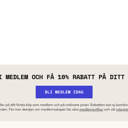
I MEDLEM OCH FÅ 10% RABATT PÅ DITT
BLI MEDLEM IDAG
ler på ditt första köp som medlem och på ordinarie priser. Rabatten kan ej komb
nden. För mer detaljer om medlemsskapet läs våra
medlemsvillkor
och vår
integrit