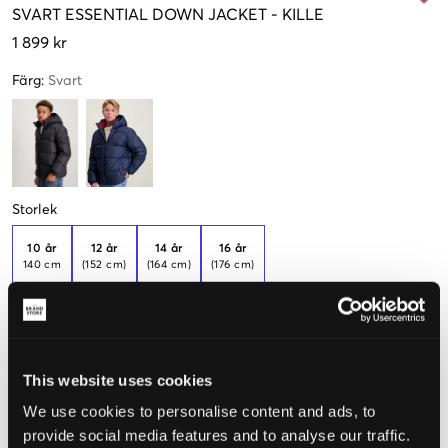
SVART
ESSENTIAL DOWN JACKET
-
KILLE
1 899 kr
Färg
:
Svart
Storlek
10 år
12 år
14 år
16 år
140 cm
(152 cm)
(164 cm)
(176 cm)
Endast
3
Endast
1
Endast
1
kvar
kvar
kvar
Upplevd storlek
This website uses cookies
Liten
Perfekt
Stor
We use cookies to personalise content and ads, to
provide social media features and to analyse our traffic.
STORLEKSGUIDE