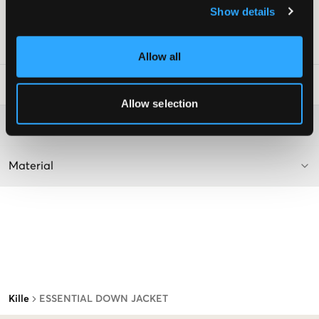
Show details
Lev. färg/färgkod
:
BLACK
Art.nr
:
145207-001
Allow all
Tvättråd
:
Allow selection
Mer information om tvättråd
Material
Kille
ESSENTIAL DOWN JACKET