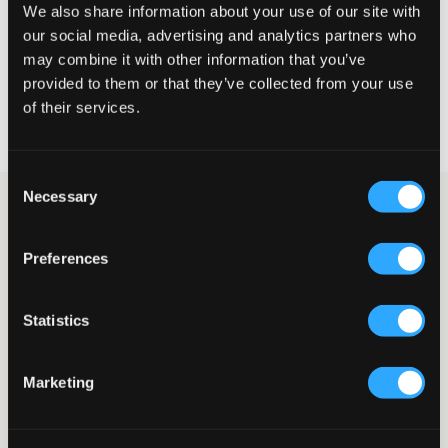
We also share information about your use of our site with
our social media, advertising and analytics partners who
VÄLJ STORLEK
may combine it with other information that you’ve
provided to them or that they’ve collected from your use
of their services.
Fri frakt
på beställningar över 699 kr
Öppet köp
i 60 dagar
Leverans
2-4 vardagar
Consent
Necessary
Selection
Svart dunjacka med huva från Tommy Hilfiger. Vadderingen
består av 70 % dun och 30 % fjäder. Dragkedjan går ton i ton
och fickor med knapp finns i sidan. Märket logga är broderad
Preferences
och placerad på bröstet. Denna jacka är en riktig klassiker.
Jacka
Dragkedja
Statistics
Huva (avtagbar)
Fickor med knapp
Brodyr
Marketing
Vaddering: 30% fjädrar 70% ankdun
Normal passform
Gummipatch