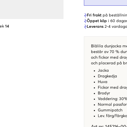
Fri frakt
på beställnin
Öppet köp
i 60 daga
lek
14
Leverans
2-4 vardaga
Blålila dunjacka m
består av 70 % dun
och fickor med dra
och placerad på brö
Jacka
Dragkedja
Huva
Fickor med dra
Brodyr
Vaddering: 30%
Normal passfo
Gummipatch
Lev. färg/färgk
Art.nr
:
145216-00