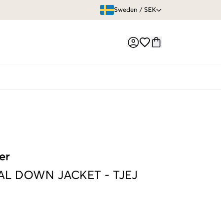
ÖPPET KÖP
Sweden
/
SEK
Market switch
er
IAL DOWN JACKET
-
TJEJ