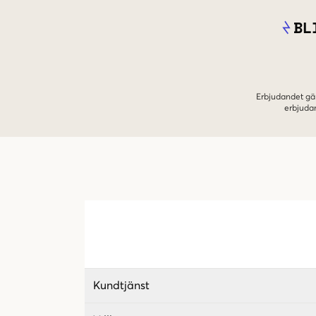
BL
Erbjudandet gäl
erbjuda
Kundtjänst