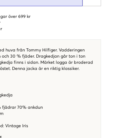
gar över 699 kr
r
r
ed huva från Tommy Hilfiger. Vadderingen
 och 30 % fjäder. Dragkedjan går ton i ton
gkedja finns i sidan. Märket logga är broderad
stet. Denna jacka är en riktig klassiker.
gkedja
 fjädrar 70% ankdun
rm
od
:
Vintage Iris
4