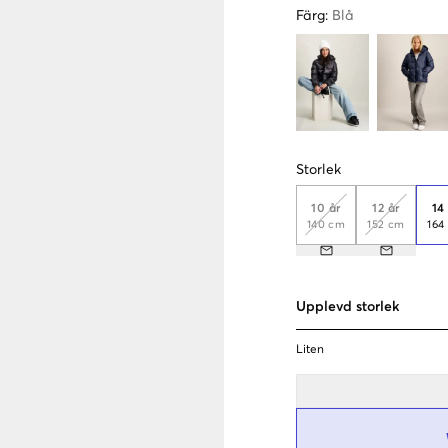
Färg
:
Blå
Storlek
10 år
12 år
14
140 cm
152 cm
164
Upplevd storlek
Liten