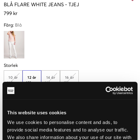
BLÅ
FLARE WHITE JEANS
-
TJEJ
799 kr
Färg
:
Blå
Storlek
10 år
12 år
14 år
16 år
140 cm
152 cm
164 cm
176 cm
Endast
1
kvar
This website uses cookies
Upplevd storlek
We use cookies to personalise content and ads, to
Liten
Perfekt
Stor
provide social media features and to analyse our traffic.
We also share information about your use of our site with
STORLEKSGUIDE