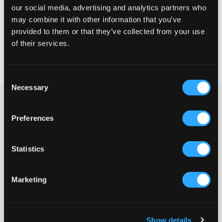
our social media, advertising and analytics partners who
VÄLJ STORLEK
may combine it with other information that you’ve
provided to them or that they’ve collected from your use
of their services.
Fri frakt
på beställningar över 699 kr
Öppet köp
i 60 dagar
Leverans
2-4 vardagar
Consent
Necessary
Selection
Vita utsvängda jeans från Tommy Hilfiger. Jeansen har en
normalhög midja och passformen är tight upptill och utsvängda
Preferences
nedtill. Midjan är justerbar med hjälp av resår på insidan.
Gylfen består av knapp och dragkedja.
Jeans
Statistics
Femficksmodell
Utsvängda ben
Tight passform
Marketing
Normalhög midja
Gylf bestående av knapp och dragkedja
Justerbar midja
Lev. färg/färgkod
:
White
Show details