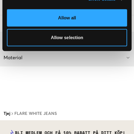
Art.nr
:
141053-001
Allow all
Tvättråd
:
Allow selection
Mer information om tvättråd
Material
Tjej
FLARE WHITE JEANS
BLI MEDLEM OCH FÅ 10% RABATT PÅ DITT KÖP!