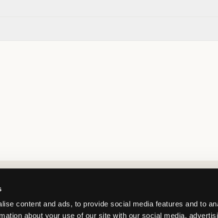
Market switcher
s
ise content and ads, to provide social media features and to an
rmation about your use of our site with our social media, advertis