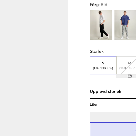
Färg
:
Blå
Storlek
S
M
(136-138 cm)
(140-149 
Upplevd storlek
Liten