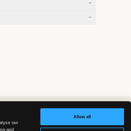
Allow all
alyse our
ing and