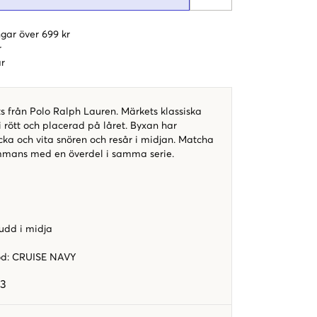
gar över 699 kr
r
r
 från Polo Ralph Lauren. Märkets klassiska
 rött och placerad på låret. Byxan har
icka och vita snören och resår i midjan. Matcha
mmans med en överdel i samma serie.
udd i midja
od
:
CRUISE NAVY
03