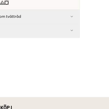
om tvättråd
 KÖP!