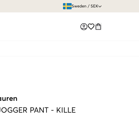
ÖPPET KÖP
Sweden
/
SEK
Market switch
auren
JOGGER PANT
-
KILLE