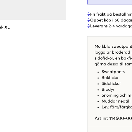
Fri frakt
på beställnin
Öppet köp
i 60 daga
Leverans
2-4 vardaga
ek
XL
Mörkblå sweatpants
logga är broderad i
sidofickor, en bakf
gärna dessa tillsa
Sweatpants
Bakficka
Sidofickor
Brodyr
Snörning och m
Muddar nedtill
Lev. färg/färgk
Art.nr
:
114600-0