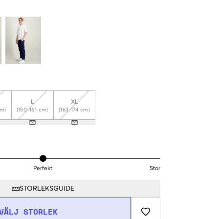
L
XL
cm)
(150-161 cm)
(163-174 cm)
Perfekt
Stor
STORLEKSGUIDE
VÄLJ STORLEK