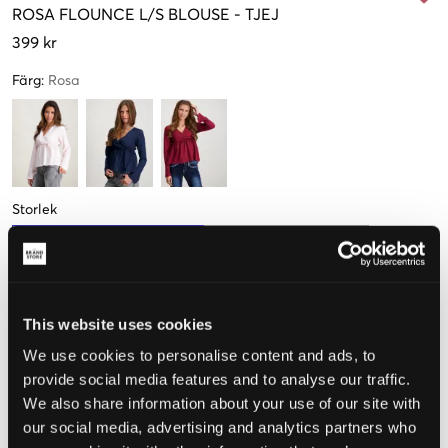
ROSA
FLOUNCE L/S BLOUSE
-
TJEJ
399 kr
Färg
:
Rosa
Storlek
134-140 cm
146-152 cm
158-164 cm
170 cm
Få kvar
This website uses cookies
Upplevd storlek
We use cookies to personalise content and ads, to
provide social media features and to analyse our traffic.
Liten
Perfekt
Stor
We also share information about your use of our site with
our social media, advertising and analytics partners who
STORLEKSGUIDE