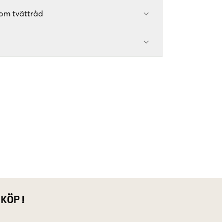
om tvättråd
 KÖP!