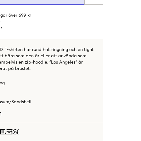
gar över 699 kr
r
r
D. T-shirten har rund halsringning och en tight
att bära som den är eller att använda som
mpelvis en zip-hoodie. "Los Angeles" är
erat på bröstet.
ing
yssum/Sandshell
1