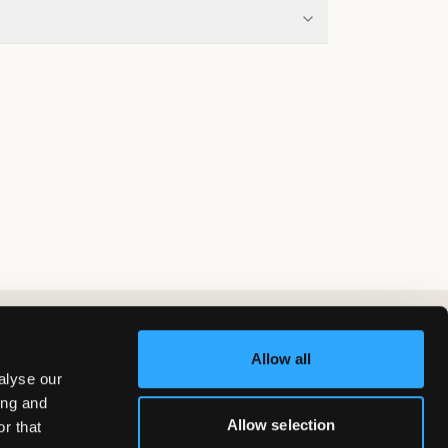
Allow all
alyse our
ing and
Allow selection
r that