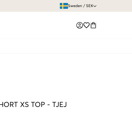
ÖPPET KÖP
Sweden
/
SEK
Market switch
SHORT XS TOP
-
TJEJ