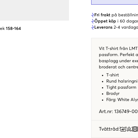
Fri frakt
på beställnin
Öppet köp
i 60 daga
Leverans
2-4 vardaga
lek
158-164
Vit T-shirt från LMT
passform. Perfekt 
basplagg under exe
broderat och centr
T-shirt
Rund halsringn
Tight passform
Brodyr
Färg: White Al
Art.nr
:
136749-00
Tvättråd
: