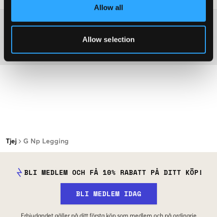
Allow all
Mer information om tvättråd
Allow selection
Material
Tjej
G Np Legging
BLI MEDLEM OCH FÅ 10% RABATT PÅ DITT KÖP!
BLI MEDLEM IDAG
Erbjudandet gäller på ditt första köp som medlem och på ordinarie