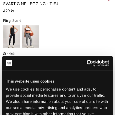
SVART
G NP LEGGING
-
TJEJ
429 kr
Färg
:
Svart
Storlek
S
M
L
XL
128-137cm
137-147cm
147-158cm
158-170cm
This website uses cookies
Upplevd storlek
We use cookies to personalise content and ads, to
provide social media features and to analyse our traffic.
Liten
Perfekt
Stor
We also share information about your use of our site with
STORLEKSGUIDE
our social media, advertising and analytics partners who
may combine it with other information that you’ve