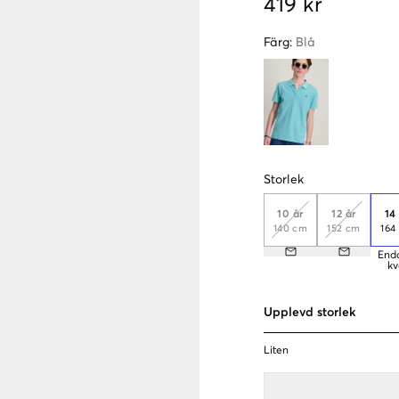
419 kr
Färg
:
Blå
Storlek
10 år
12 år
14
140 cm
152 cm
164
End
kv
Upplevd storlek
Liten