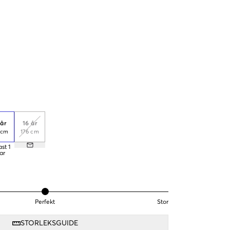
 år
16 år
 cm
176 cm
ast
1
ar
Perfekt
Stor
STORLEKSGUIDE