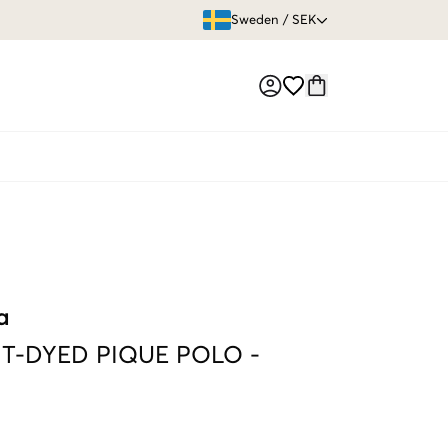
ÖPPET KÖP
Sweden
/
SEK
Market switch
a
T-DYED PIQUE POLO
-