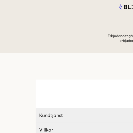
BL
Erbjudandet gäl
erbjuda
Kundtjänst
Villkor