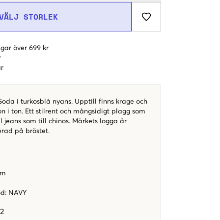
VÄLJ STORLEK
gar över 699 kr
r
r
Soda i turkosblå nyans. Upptill finns krage och
 i ton. Ett stilrent och mångsidigt plagg som
ll jeans som till chinos. Märkets logga är
rad på bröstet.
rm
od
:
NAVY
2