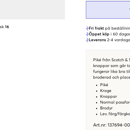
ek
16
Fri frakt
på beställnin
Öppet köp
i 60 daga
Leverans
2-4 vardaga
Piké från Scotch & 
knappar som går ton
fungerar lika bra ti
broderad och place
Piké
Krage
Knappar
Normal passfo
Brodyr
Lev. färg/färgk
Art.nr
:
137694-00