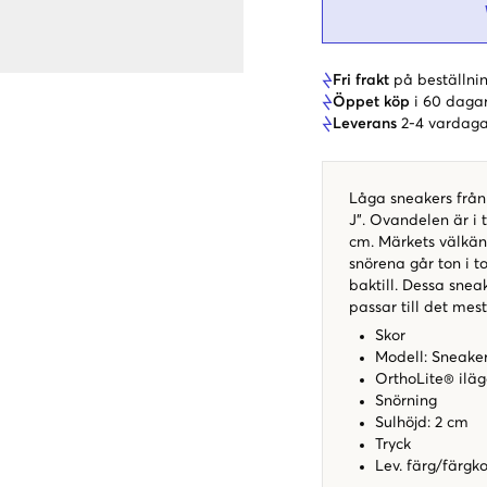
Fri frakt
på beställnin
Öppet köp
i 60 daga
Leverans
2-4 vardaga
Låga sneakers från
J". Ovandelen är i
cm. Märkets välkä
snörena går ton i t
baktill. Dessa snea
passar till det mes
Skor
Modell: Sneake
OrthoLite® iläg
Snörning
Sulhöjd: 2 cm
Tryck
Lev. färg/färgk