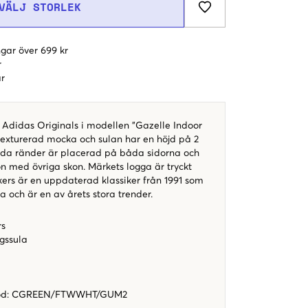
VÄLJ STORLEK
gar över 699 kr
r
r
 Adidas Originals i modellen "Gazelle Indoor
 texturerad mocka och sulan har en höjd på 2
nda ränder är placerad på båda sidorna och
on med övriga skon. Märkets logga är tryckt
kers är en uppdaterad klassiker från 1991 som
ta och är en av årets stora trender.
rs
gssula
od
:
CGREEN/FTWWHT/GUM2