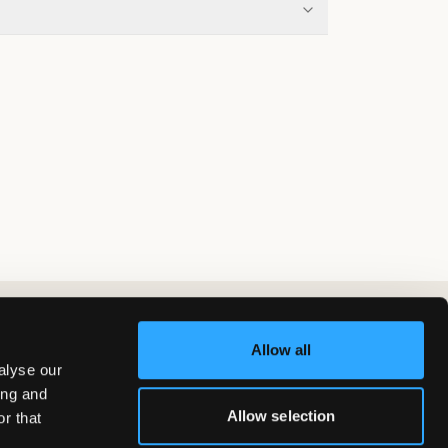
Allow all
alyse our
ing and
Allow selection
r that