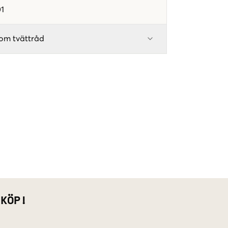
1
om tvättråd
 KÖP!