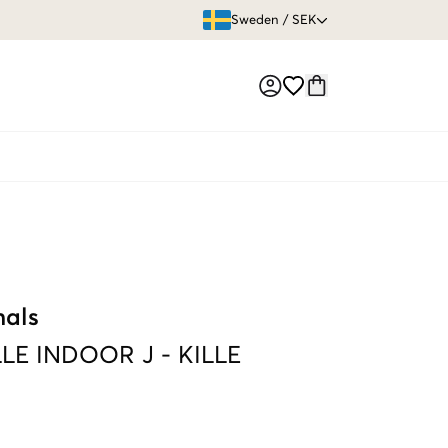
ÖPPET KÖP
Sweden
/
SEK
Market switch
nals
LE INDOOR J
-
KILLE