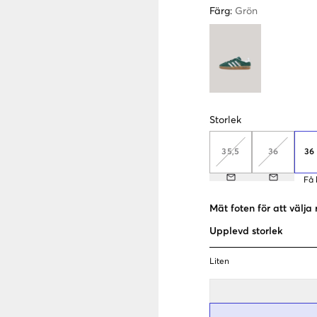
Färg
:
Grön
Storlek
35,5
36
36
Få 
Mät foten för att välja 
Upplevd storlek
Liten