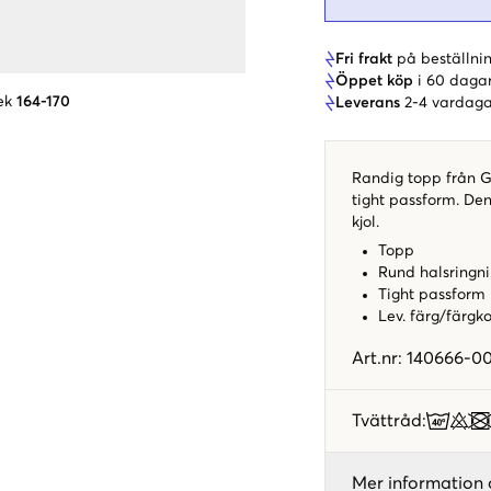
Fri frakt
på beställnin
Öppet köp
i 60 daga
ek
164-170
Leverans
2-4 vardaga
Randig topp från G
tight passform. Denn
kjol.
Topp
Rund halsringn
Tight passform
Lev. färg/färgk
Art.nr
:
140666-00
Tvättråd
:
Mer information 