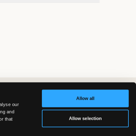
Allow all
alyse our
ing and
Allow selection
r that