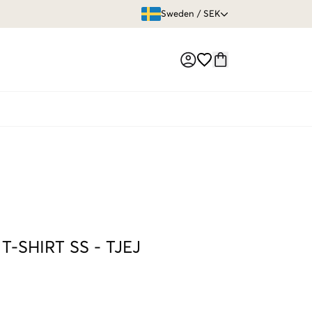
ÖPPET KÖP
Sweden
/
SEK
Market switch
 T-SHIRT SS
-
TJEJ