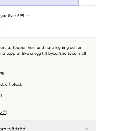
gar över 699 kr
r
r
arcia. Toppen har rund halsringning och en
a topp är lika snygg till byxor/shorts som till
ing
od
:
off black
1
om tvättråd