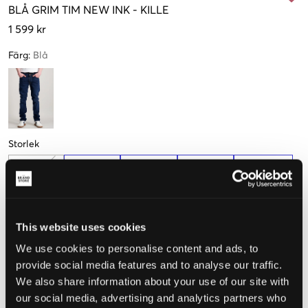
BLÅ
GRIM TIM NEW INK
-
KILLE
1 599 kr
Färg
:
Blå
Storlek
W26/L28
W27/L30
W28/L30
W29/L32
W30/L32
(146 cm)
(152 cm)
(158 cm)
(164 cm)
(170-176 cm)
Endast
2
Endast
3
Få kvar
kvar
kvar
This website uses cookies
Upplevd storlek
We use cookies to personalise content and ads, to
provide social media features and to analyse our traffic.
Liten
Perfekt
Stor
We also share information about your use of our site with
our social media, advertising and analytics partners who