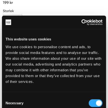
199 kr
Storlek
One size
This website uses cookies
Upplevd storlek
We use cookies to personalise content and ads, to
provide social media features and to analyse our traffic.
Liten
Perfekt
Stor
We also share information about your use of our site with
our social media, advertising and analytics partners who
may combine it with other information that you’ve
VÄLJ STORLEK
provided to them or that they’ve collected from your use
of their services.
Fri frakt
på beställningar över 699 kr
Öppet köp
i 60 dagar
Consent
Leverans
2-4 vardagar
Necessary
Selection