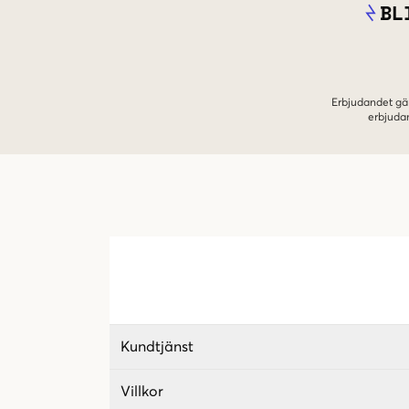
BL
Erbjudandet gäl
erbjuda
Kundtjänst
Villkor