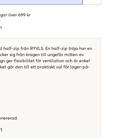
gar över 699 kr
r
r
 half-zip från RYVLS. En half-zip tröja har en
ker sig från kragen till ungefär mitten av
n ger flexibilitet för ventilation och är enkel
lket gör den till ett praktiskt val för lager-på-
enererad.
1