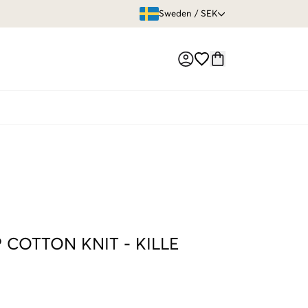
ÖPPET KÖP
Sweden
/
SEK
Market switch
P COTTON KNIT
-
KILLE