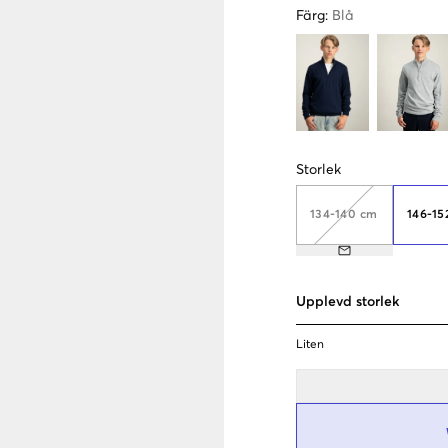
Färg
:
Blå
Storlek
134-140 cm
146-15
Upplevd storlek
Liten