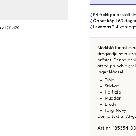
Fri frakt
på beställnin
Öppet köp
i 60 daga
Leverans
2-4 vardaga
ek
170-176
Mörkblå tunnstickad
dragkedja som sträc
bröstet. Denna desig
att ta på och av, vi
lager klädsel.
Tröja
Stickad
Half-zip
Muddar
Brodyr
Färg: Navy
Denna text är AI-g
Art.nr
:
135354-00