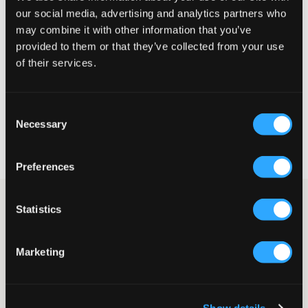
our social media, advertising and analytics partners who
may combine it with other information that you’ve
Liten
Perfekt
Stor
provided to them or that they’ve collected from your use
STORLEKSGUIDE
of their services.
VÄLJ STORLEK
Consent
Necessary
Selection
Fri frakt
på beställningar över 699 kr
Öppet köp
i 60 dagar
Leverans
2-4 vardagar
Preferences
Mörkblå T-shirt i frotté från Grunt. T-shirten har rund
Statistics
halsringning och en avslappnad passform. Missa inte att det
finns tillhörande shorts.
T-shirt
Marketing
Frotté
Rund halsringning
Avslappnad passform
Färg: Navy
Show details