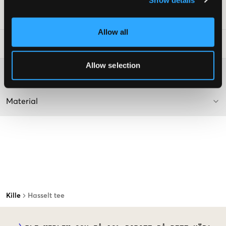
Art.nr
:
112501-003
Allow all
Tvättråd
:
Allow selection
Mer information om tvättråd
Material
Kille
Hasselt tee