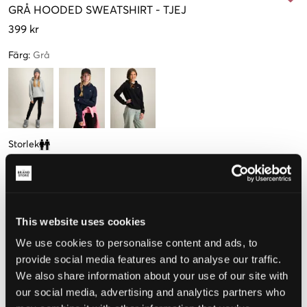
GRÅ
HOODED SWEATSHIRT
-
TJEJ
399 kr
Färg
:
Grå
Storlek
Clone modal
M
L
XL
XXL
138-143
150-155
162-167
174-179
This website uses cookies
Upplevd storlek
We use cookies to personalise content and ads, to
provide social media features and to analyse our traffic.
Liten
Perfekt
Stor
We also share information about your use of our site with
our social media, advertising and analytics partners who
STORLEKSGUIDE