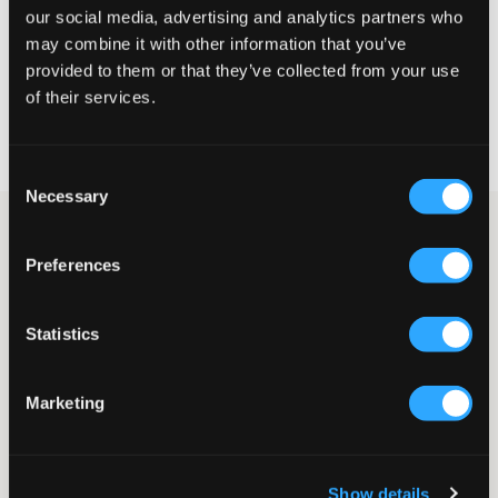
our social media, advertising and analytics partners who
VÄLJ STORLEK
may combine it with other information that you’ve
provided to them or that they’ve collected from your use
of their services.
Fri frakt
på beställningar över 699 kr
Öppet köp
i 60 dagar
Leverans
2-4 vardagar
Consent
Necessary
Selection
Mörkblå byxor i linnemix från RYVLS. I midjan finns resår och
snörning och fickor finns i sidan. Matcha gärna dessa
Preferences
tillsammans med den tillhörande skjortan för ett helt set eller
match till en T-shirt eller piké.
Byxor
Statistics
Resår
Snörning
Sidofickor
Marketing
Normal passform
Fejkficka baktill
Färg: Navy
Lev. färg/färgkod
:
Navy
Show details