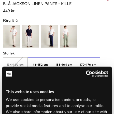
BLÅ
JACKSON LINEN PANTS
-
KILLE
449 kr
Färg
:
Blå
Storlek
134-140 cm
146-152 cm
158-164 cm
170-176 cm
Endast
2
kvar
This website uses cookies
Upplevd storlek
We use cookies to personalise content and ads, to
Liten
Perfekt
Stor
provide social media features and to analyse our traffic.
We also share information about your use of our site with
STORLEKSGUIDE