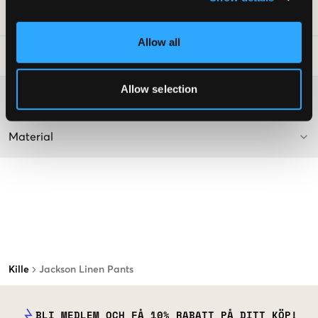
Art.nr
:
139136-003
Allow all
Tvättråd
:
Allow selection
Mer information om tvättråd
Material
Kille
Jackson Linen Pants
BLI MEDLEM OCH FÅ 10% RABATT PÅ DITT KÖP!