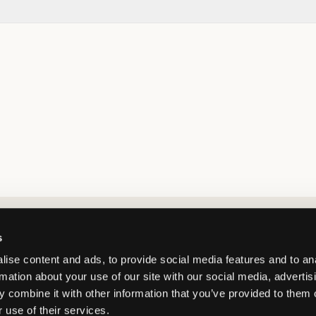
Market switcher
s
ise content and ads, to provide social media features and to an
rmation about your use of our site with our social media, advertis
 combine it with other information that you’ve provided to them o
 use of their services.
Sweden
/
SEK