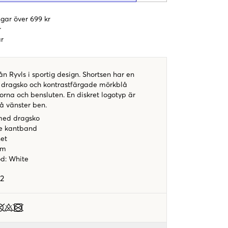
gar över 699 kr
r
r
ån Ryvls i sportig design. Shortsen har en
 dragsko och kontrastfärgade mörkblå
rna och bensluten. En diskret logotyp är
å vänster ben.
 med dragsko
e kantband
et
rm
od
:
White
2