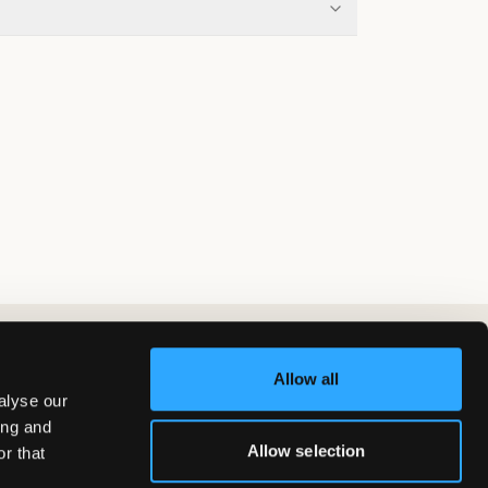
Allow all
alyse our
ing and
Allow selection
r that