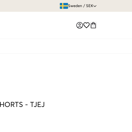
ÖPPET KÖP
Sweden
/
SEK
Market switch
SHORTS
-
TJEJ