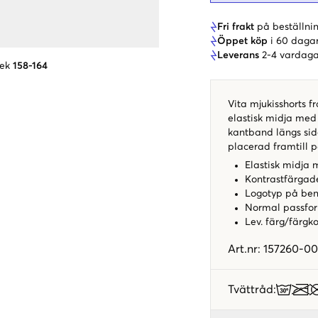
Fri frakt
på beställnin
Öppet köp
i 60 daga
Leverans
2-4 vardaga
lek
158-164
Vita mjukisshorts fr
elastisk midja med
kantband längs sido
placerad framtill p
Elastisk midja
Kontrastfärgad
Logotyp på ben
Normal passfo
Lev. färg/färgk
Art.nr
:
157260-00
Tvättråd
: