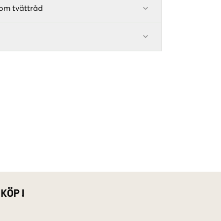
om tvättråd
 KÖP!