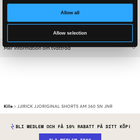
Uppvikta benslut
Allow all
Mellanblå tvätt
Normal passform
Art.nr
:
154139-002
Allow selection
Mer information om tvättråd
Kille
JJIRICK JJORIGINAL SHORTS AM 360 SN JNR
BLI MEDLEM OCH FÅ 10% RABATT PÅ DITT KÖP!