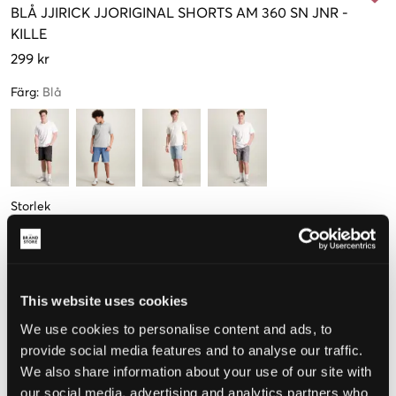
BLÅ
JJIRICK JJORIGINAL SHORTS AM 360 SN JNR
-
KILLE
299 kr
Färg
:
Blå
Storlek
140 cm
146 cm
152 cm
158 cm
164 cm
170 cm
Endast
1
kvar
This website uses cookies
176 cm
We use cookies to personalise content and ads, to
provide social media features and to analyse our traffic.
We also share information about your use of our site with
our social media, advertising and analytics partners who