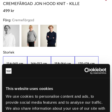
CREMEFÄRGAD
JON HOOD KNIT
-
KILLE
499 kr
Färg
:
Cremefärgad
Storlek
134-140 cm
146-152 cm
158-164 cm
170-176 cm
Få kvar
182-188 cm
This website uses cookies
We use cookies to personalise content and ads, to
Upplevd storlek
provide social media features and to analyse our traffic.
We also share information about your use of our site with