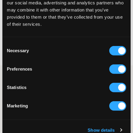
Liten
Perfekt
Stor
our social media, advertising and analytics partners who
may combine it with other information that you’ve
STORLEKSGUIDE
provided to them or that they’ve collected from your use
of their services.
VÄLJ STORLEK
Consent
Fri frakt
på beställningar över 699 kr
Necessary
Selection
Öppet köp
i 60 dagar
Leverans
2-4 vardagar
Preferences
Vit stickad hoodie från Grunt. Ribbade muddar finns nedtill och
vid ärmslut och det skapar också en välsittande passform. En
Statistics
stickad tröja är ett bekvämt och trendigt plagg.
Hoodie
Stickad
Marketing
Huva
Normal passform
Muddar
Färg: Off White
Show details