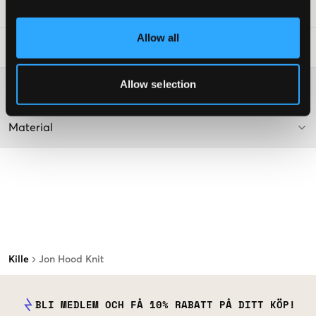
Art.nr
:
134810-001
Allow all
Tvättråd
:
Allow selection
Mer information om tvättråd
Material
Kille
Jon Hood Knit
BLI MEDLEM OCH FÅ 10% RABATT PÅ DITT KÖP!