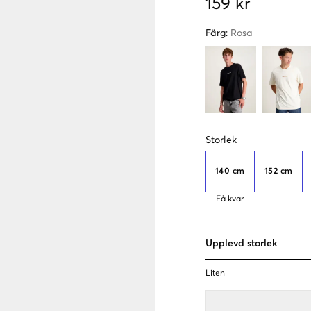
159 kr
Färg
:
Rosa
Storlek
140 cm
152 cm
Få kvar
Upplevd storlek
Liten