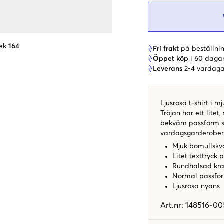
ek
164
Fri frakt
på beställnin
Öppet köp
i 60 daga
Leverans
2-4 vardaga
Ljusrosa t-shirt i 
Tröjan har ett litet
bekväm passform so
vardagsgarderoben
Mjuk bomullskva
Litet texttryck 
Rundhalsad kr
Normal passfo
Ljusrosa nyans
Art.nr
:
148516-00