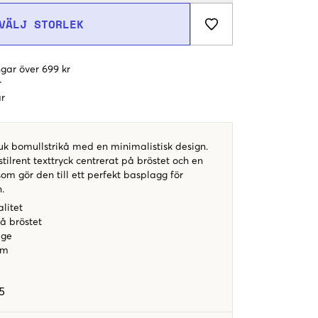
VÄLJ STORLEK
gar över 699 kr
r
r
mjuk bomullstrikå med en minimalistisk design.
, stilrent texttryck centrerat på bröstet och en
m gör den till ett perfekt basplagg för
.
litet
på bröstet
age
rm
5