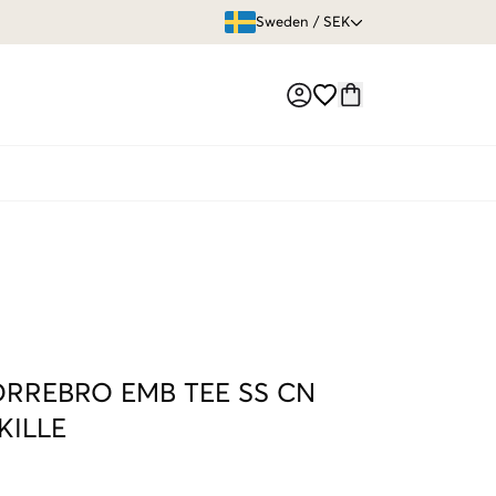
ÖPPET KÖP
Sweden
/
SEK
Market switch
RREBRO EMB TEE SS CN
KILLE