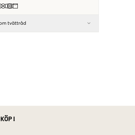
om tvättråd
 KÖP!