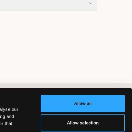
Allow all
alyse our
ing and
Allow selection
r that