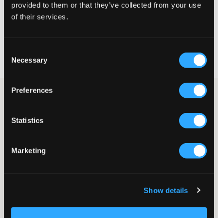
provided to them or that they’ve collected from your use
VÄLJ STORLEK
of their services.
Fri frakt
på beställningar över 699 kr
Consent
Öppet köp
i 60 dagar
Necessary
Selection
Leverans
2-4 vardagar
Preferences
Svarta shorts från Sail Racing. I midjan finns resår och snörning.
Shortsen har sidofickor samt en bakficka. Märkets logga är
broderad och placerad på benet. Matcha gärna dessa
Statistics
tillsammans med en av överdelarna i samma nyans för ett helt
set.
Shorts
Marketing
Sidofickor
Brodyr
Resår
Snörning
Show details
Bakficka
Normal passform
Lev. färg/färgkod
:
CARBON