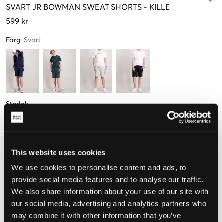
SVART
JR BOWMAN SWEAT SHORTS
-
KILLE
599 kr
Färg
:
Svart
Storlek
130 cm
140 cm
150 cm
160 cm
170 cm
176 cm
Få kvar
This website uses cookies
We use cookies to personalise content and ads, to
Upplevd storlek
provide social media features and to analyse our traffic.
We also share information about your use of our site with
Liten
Perfekt
Stor
our social media, advertising and analytics partners who
STORLEKSGUIDE
may combine it with other information that you’ve