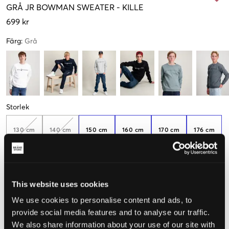
GRÅ
JR BOWMAN SWEATER
-
KILLE
699 kr
Färg
:
Grå
Storlek
130 cm
140 cm
150 cm
160 cm
170 cm
176 cm
Endast
2
kvar
This website uses cookies
Upplevd storlek
We use cookies to personalise content and ads, to
Liten
Perfekt
Stor
provide social media features and to analyse our traffic.
We also share information about your use of our site with
STORLEKSGUIDE