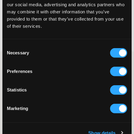
our social media, advertising and analytics partners who
VÄLJ STORLEK
may combine it with other information that you’ve
provided to them or that they’ve collected from your use
of their services.
Fri frakt
på beställningar över 699 kr
Öppet köp
i 60 dagar
Leverans
2-4 vardagar
Consent
Necessary
Selection
Ljusgrå sweatshirt från Sail Racing. Tröjan har rund halsringning
och en normal passform. Märkets logga är tryckt i svart och
Preferences
placerad på bröstet samt i nacken. Matcha gärna denna
tillsammans med jeans eller jeansshorts och ett par sportiga
sneakers.
Statistics
Sweatshirt
Rund halsringning
Tryck
Marketing
Muddar
Normal passform
Färg: 925 Grey Melange
Lev. färg/färgkod
:
GREY MEL
Show details