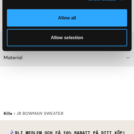
Art.nr
:
131705-003
Allow all
Tvättråd
:
Allow selection
Mer information om tvättråd
Material
Kille
JR BOWMAN SWEATER
BLI MEDLEM OCH FÅ 10% RABATT PÅ DITT KÖP!