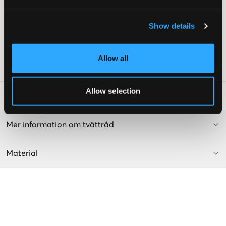
Tryck
Patch
Show details
Muddar
Fickor med knapp
Färg: Black
Allow all
Art.nr
:
135535-001
Allow selection
Tvättråd
:
Mer information om tvättråd
Material