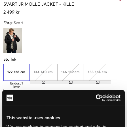
SVART
JR MOLLE JACKET
-
KILLE
2 499 kr
Färg
:
Svart
Storlek
122-128 cm
134-140 cm
146-152 cm
158-164 cm
Endast
1
kvar
170 cm
This website uses cookies
Upplevd storlek
We use cookies to personalise content and ads, to