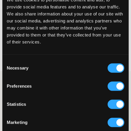
provide social media features and to analyse our traffic.
Liten
Perfekt
Stor
We also share information about your use of our site with
our social media, advertising and analytics partners who
may combine it with other information that you’ve
VÄLJ STORLEK
provided to them or that they’ve collected from your use
of their services.
Fri frakt
på beställningar över 699 kr
Öppet köp
i 60 dagar
Consent
Leverans
2-4 vardagar
Necessary
Selection
Svart jacka med huva från Pella P. Vadderingen består av
Preferences
polyester. Jackan har en högre krage med avtagbar huva. Fickor
med knapp finns framtill och muddar finns vid ärmslut. Märkets
logga är tryckt och placerad på bröstet samt på en patch på
Statistics
ena ärmen.
Jacka
Huva (avtagbar)
Marketing
Dragkedja
Innerficka