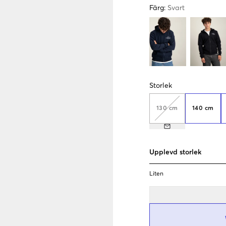
Färg
:
Svart
Storlek
130 cm
140 cm
Upplevd storlek
Liten