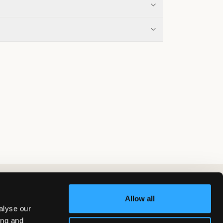
Allow all
alyse our
ing and