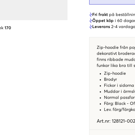
Fri frakt
på beställnin
Öppet köp
i 60 daga
Leverans
2-4 vardaga
ek
170
Zip-hoodie från p
dekorativt broderad
finns ribbade mud
funkar lika bra till
Zip-hoodie
Brodyr
Fickor i sidorna
Muddar i ärmsl
Normal passfo
Färg: Black - Of
Lev. färg/färgk
Art.nr
:
128121-00