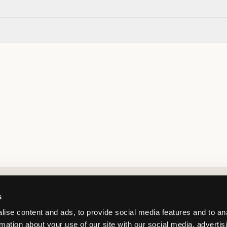
Market switcher
s
ise content and ads, to provide social media features and to an
rmation about your use of our site with our social media, advertis