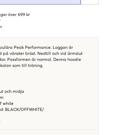
gar över 699 kr
r
r
opulära Peak Performance. Loggan är
 på vänster bröst. Nedtill och vid ärmslut
dar. Passformen är normal. Denna hoodie
 skolan som till träning.
ut och midja
rm
f white
od
:
BLACK/OFFWHITE/
2