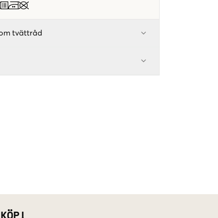
om tvättråd
 KÖP!