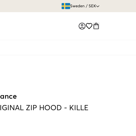
ÖPPET KÖP
Sweden
/
SEK
Market switch
mance
IGINAL ZIP HOOD
-
KILLE