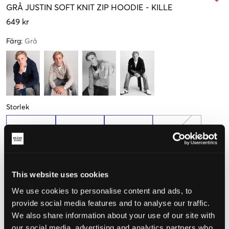
GRÅ
JUSTIN SOFT KNIT ZIP HOODIE
-
KILLE
649 kr
Färg
:
Grå
Storlek
134-140 cm
146-152 cm
158-164 cm
170-176 cm
This website uses cookies
Upplevd storlek
We use cookies to personalise content and ads, to
Liten
Perfekt
Stor
provide social media features and to analyse our traffic.
We also share information about your use of our site with
STORLEKSGUIDE
our social media, advertising and analytics partners who