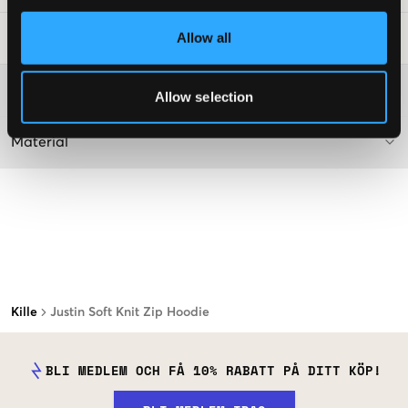
Allow all
Tvättråd
:
Mer information om tvättråd
Allow selection
Material
Kille
Justin Soft Knit Zip Hoodie
BLI MEDLEM OCH FÅ 10% RABATT PÅ DITT KÖP!