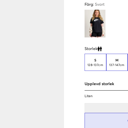
Färg
:
Svart
Storlek
Clone modal
S
M
128-137cm
137-147cm
Upplevd storlek
Liten