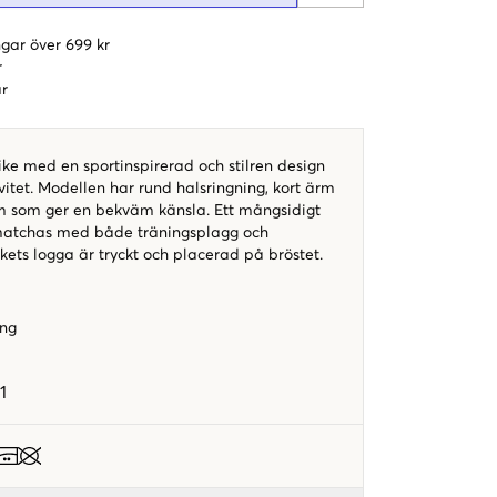
gar över 699 kr
r
r
Nike med en sportinspirerad och stilren design
vitet. Modellen har rund halsringning, kort ärm
m som ger en bekväm känsla. Ett mångsidigt
matchas med både träningsplagg och
kets logga är tryckt och placerad på bröstet.
ing
1