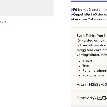
Fri frakt
på beställnin
Öppet köp
i 60 daga
Leverans
2-4 vardaga
lek
XL
Svart T-shirt från 
för vardag och akti
och en rak passfor
plagg som enkelt 
vardagskläder. Mär
T-shirt
Tryck
Rund halsringn
Rak passform
Art.nr
:
142539-00
Tvättråd
: