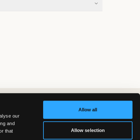
Allow all
alyse our
ing and
Allow selection
r that