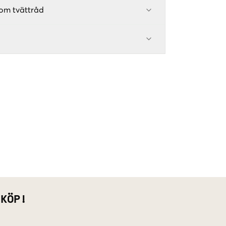
om tvättråd
 KÖP!