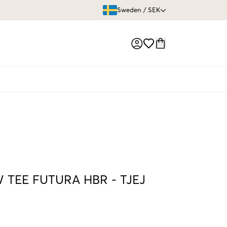
ÖPPET KÖP
Sweden
/
SEK
Market switch
 TEE FUTURA HBR
-
TJEJ