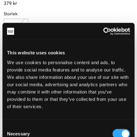
379 kr
Storlek
One size
This website uses cookies
Upplevd storlek
We use cookies to personalise content and ads, to
Liten
Perfekt
Stor
provide social media features and to analyse our traffic.
We also share information about your use of our site with
STORLEKSGUIDE
our social media, advertising and analytics partners who
may combine it with other information that you’ve
VÄLJ STORLEK
provided to them or that they’ve collected from your use
of their services.
Fri frakt
på beställningar över 699 kr
Öppet köp
i 60 dagar
Leverans
2-4 vardagar
Consent
Necessary
Selection