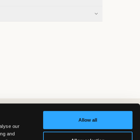
Allow all
alyse our
ing and