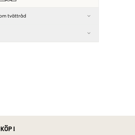
om tvättråd
 KÖP!