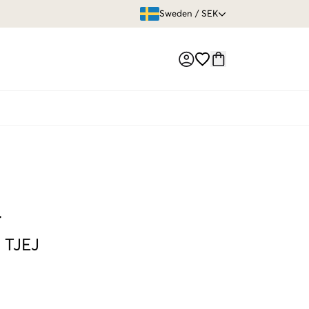
ÖPPET KÖP
Sweden
/
SEK
Market switch
r
-
TJEJ