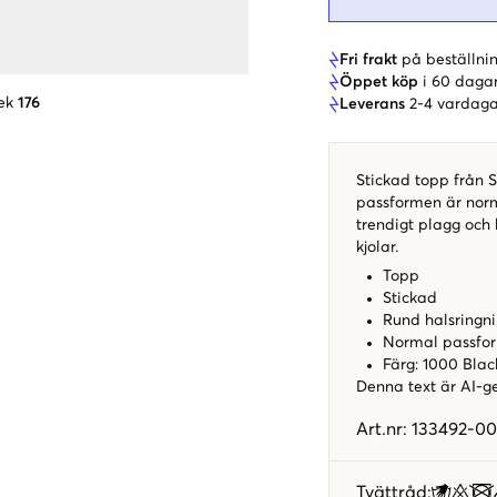
Fri frakt
på beställnin
Öppet köp
i 60 daga
ek
176
Leverans
2-4 vardaga
Stickad topp från S
passformen är norm
trendigt plagg och
kjolar.
Topp
Stickad
Rund halsringn
Normal passfo
Färg: 1000 Bla
Denna text är AI-g
Art.nr
:
133492-0
Tvättråd
: