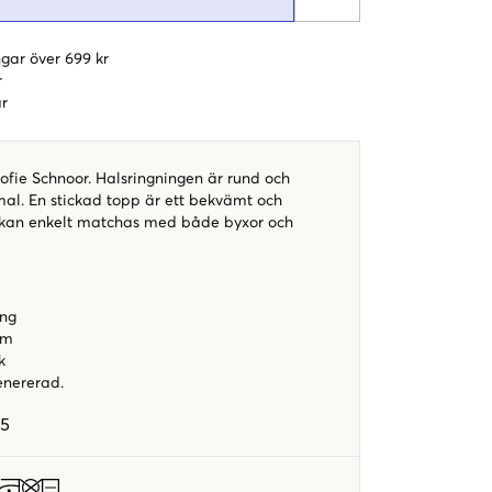
gar över 699 kr
r
r
ofie Schnoor. Halsringningen är rund och
al. En stickad topp är ett bekvämt och
 kan enkelt matchas med både byxor och
ing
rm
ck
enererad.
05