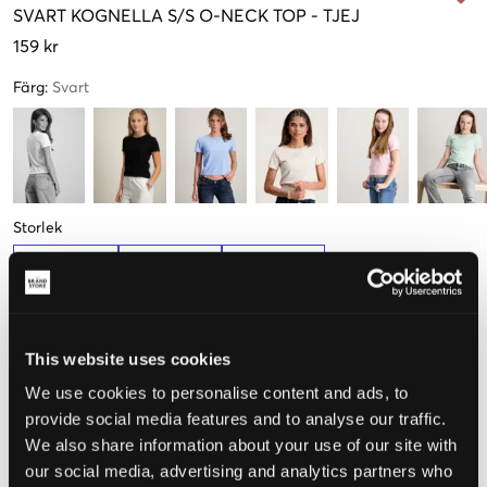
SVART
KOGNELLA S/S O-NECK TOP
-
TJEJ
159 kr
Färg
:
Svart
Storlek
134-140 cm
146-152 cm
158-164 cm
Endast
2
Få kvar
kvar
This website uses cookies
Upplevd storlek
We use cookies to personalise content and ads, to
provide social media features and to analyse our traffic.
Liten
Perfekt
Stor
We also share information about your use of our site with
our social media, advertising and analytics partners who
STORLEKSGUIDE