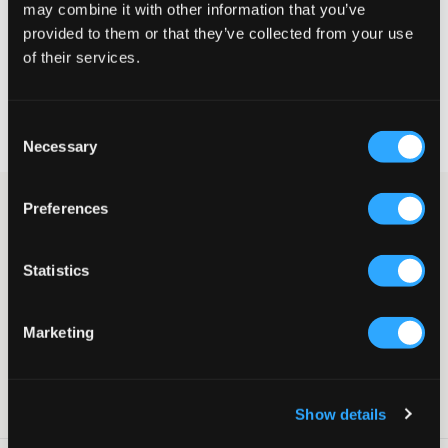
may combine it with other information that you’ve
provided to them or that they’ve collected from your use
VÄLJ STORLEK
of their services.
Fri frakt
på beställningar över 699 kr
Consent
Öppet köp
i 60 dagar
Necessary
Leverans
2-4 vardagar
Selection
Ribbad svart topp från ONLY. Toppen har en tight passform och
Preferences
kort ärm. Nedtill och på ärmarna är toppen vågig vilket ger en
dekorativ detalj.
Statistics
Topp
Ribbad
Tight passform
Marketing
Vågigt avslut
Färg: Black
Lev. färg/färgkod
:
Black
Art.nr
:
129724-002
Show details