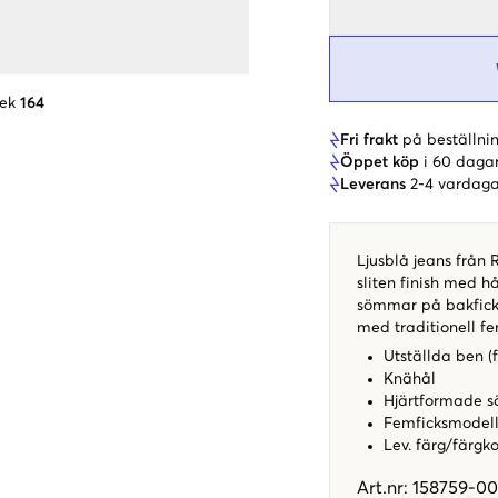
lek
164
Fri frakt
på beställnin
Öppet köp
i 60 daga
Leverans
2-4 vardaga
Ljusblå jeans från 
sliten finish med 
sömmar på bakficko
med traditionell fe
Utställda ben (f
Knähål
Hjärtformade s
Femficksmodel
Lev. färg/färgk
Art.nr
:
158759-00