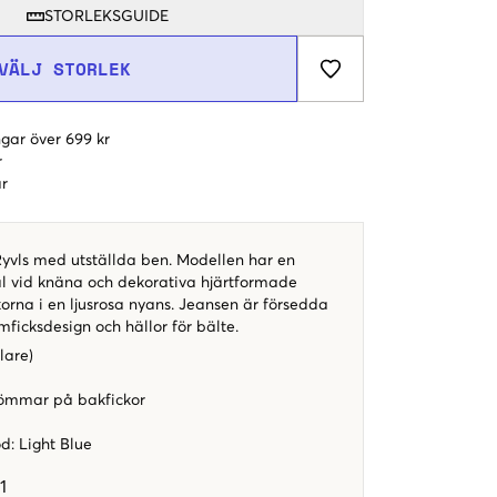
STORLEKSGUIDE
VÄLJ STORLEK
gar över 699 kr
r
r
Ryvls med utställda ben. Modellen har en
hål vid knäna och dekorativa hjärtformade
rna i en ljusrosa nyans. Jeansen är försedda
mficksdesign och hällor för bälte.
lare)
ömmar på bakfickor
l
od
:
Light Blue
1