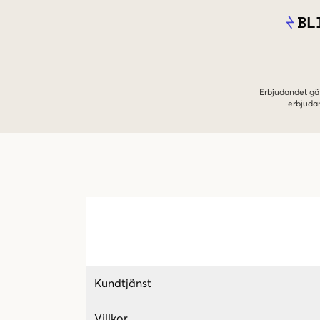
BL
Erbjudandet gäl
erbjuda
Kundtjänst
Villkor