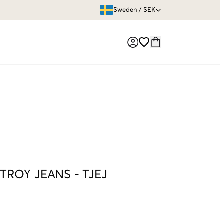
ÖPPET KÖP
Sweden
/
SEK
Market switch
TROY JEANS
-
TJEJ