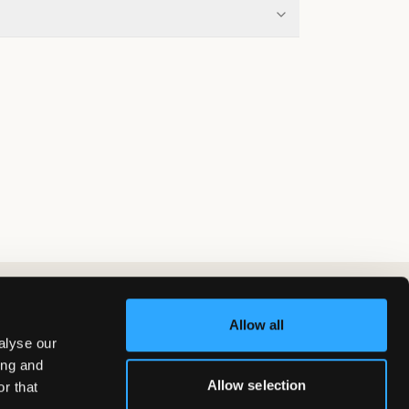
Allow all
alyse our
ing and
Allow selection
r that