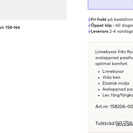
Fri frakt
på beställnin
Öppet köp
i 60 daga
lek
158-164
Leverans
2-4 vardaga
Linnebyxor från Ry
avslappnad passfor
optimal komfort.
Linnebyxor
Vida ben
Elastisk midja
Avslappnad pa
Lev. färg/färgk
Art.nr
:
158206-00
Tvättråd
: