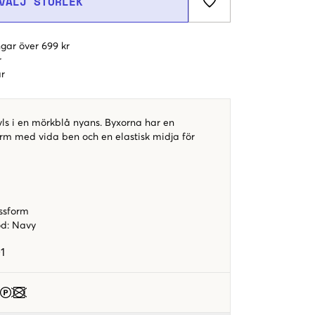
VÄLJ STORLEK
gar över 699 kr
r
r
vls i en mörkblå nyans. Byxorna har en
m med vida ben och en elastisk midja för
ssform
od
:
Navy
1