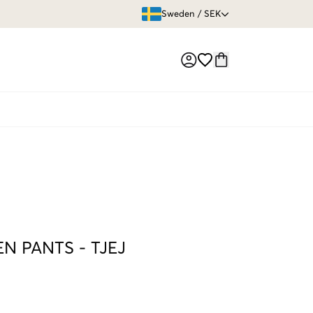
ÖPPET KÖP
Sweden
/
SEK
Market switch
EN PANTS
-
TJEJ