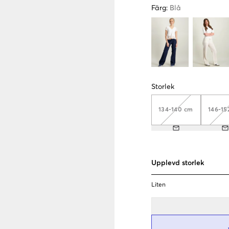
Färg
:
Blå
Storlek
134-140 cm
146-15
Upplevd storlek
Liten