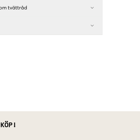
om tvättråd
 KÖP!