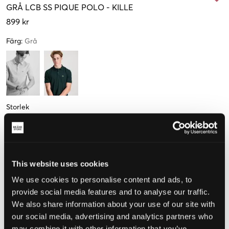
GRÅ
LCB SS PIQUE POLO
-
KILLE
899 kr
Färg
:
Grå
Storlek
8 år
10 år
12 år
14 år
16 år
122-128 cm
134-140 cm
146-152 cm
158-164 cm
176 cm
Endast
2
Endast
1
kvar
kvar
This website uses cookies
We use cookies to personalise content and ads, to
Upplevd storlek
provide social media features and to analyse our traffic.
We also share information about your use of our site with
Liten
Perfekt
Stor
our social media, advertising and analytics partners who
STORLEKSGUIDE
may combine it with other information that you’ve