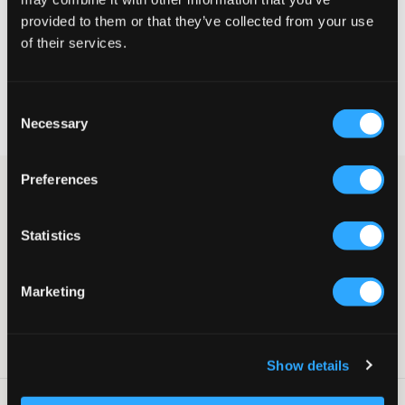
provided to them or that they’ve collected from your use
VÄLJ STORLEK
of their services.
Fri frakt
på beställningar över 699 kr
Consent
Öppet köp
i 60 dagar
Necessary
Selection
Leverans
2-4 vardagar
Preferences
Grå pikétröja från Lacoste. Tröjan är normal passform och har
krage samt knappar. Märkets logga är broderat och placerat på
bröstet.
Statistics
Pikétröja
Krage
Knappar
Marketing
Normal passform
Lev. färg/färgkod
:
ARGENT CHINE HEATHER
Art.nr
:
149864-001
Show details
Tvättråd
: