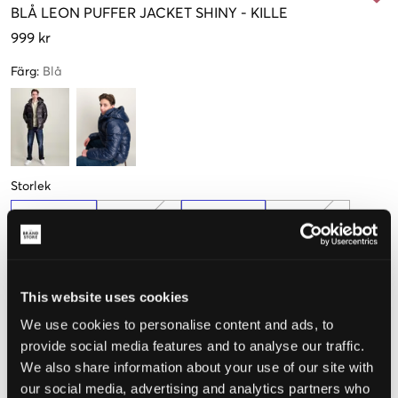
BLÅ
LEON PUFFER JACKET SHINY
-
KILLE
999 kr
Färg
:
Blå
Storlek
134-140 cm
146-152 cm
158-164 cm
170-176 cm
Få kvar
This website uses cookies
Upplevd storlek
We use cookies to personalise content and ads, to
provide social media features and to analyse our traffic.
Liten
Perfekt
Stor
We also share information about your use of our site with
STORLEKSGUIDE
our social media, advertising and analytics partners who