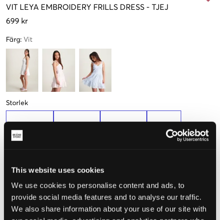
VIT
LEYA EMBROIDERY FRILLS DRESS
-
TJEJ
699 kr
Färg
:
Vit
Storlek
134-140 cm
146-152 cm
158-164 cm
170 cm
Upplevd storlek
This website uses cookies
Liten
Perfekt
Stor
We use cookies to personalise content and ads, to
provide social media features and to analyse our traffic.
STORLEKSGUIDE
We also share information about your use of our site with