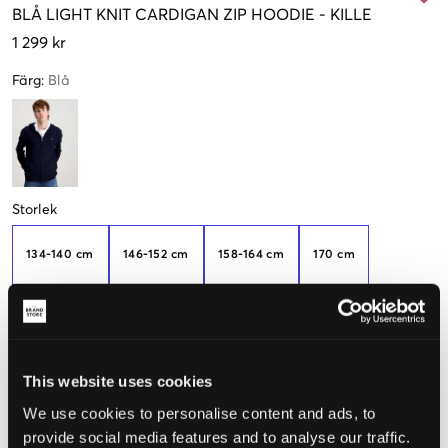
BLÅ
LIGHT KNIT CARDIGAN ZIP HOODIE
-
KILLE
1 299 kr
Färg
:
Blå
Storlek
134-140 cm
146-152 cm
158-164 cm
170 cm
176 cm
This website uses cookies
Upplevd storlek
We use cookies to personalise content and ads, to
provide social media features and to analyse our traffic.
Liten
Perfekt
Stor