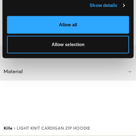
Brodyr
Show details
Lev. färg/färgkod
:
BLUE
Art.nr
:
152579-001
Allow all
Tvättråd
:
Allow selection
Mer information om tvättråd
Material
Kille
LIGHT KNIT CARDIGAN ZIP HOODIE