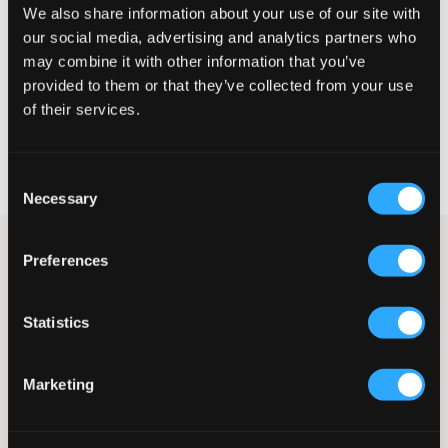
We also share information about your use of our site with
our social media, advertising and analytics partners who
STORLEKSGUIDE
may combine it with other information that you’ve
VÄLJ STORLEK
provided to them or that they’ve collected from your use
of their services.
Fri frakt
på beställningar över 699 kr
Öppet köp
i 60 dagar
Consent
Leverans
2-4 vardagar
Necessary
Selection
Mörkblå stickad hoodie med silverfärgad dragkedja från Gant.
Preferences
Hoodien har ribbade muddar och en bekväm passform som gör
den perfekt för både vardag och fritid. Denna hoodie är lika fin
öppen som stängd.
Statistics
Zip-hoodie
Stickad
Huva
Marketing
Dragkedja
Ribbade muddar
Normal passform