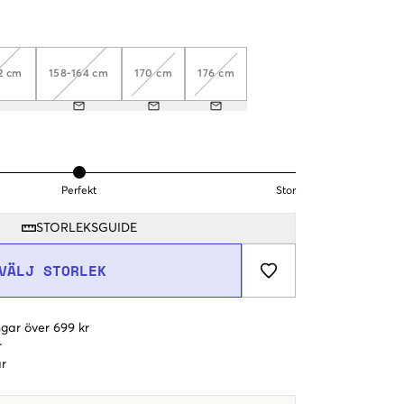
2 cm
158-164 cm
170 cm
176 cm
Perfekt
Stor
STORLEKSGUIDE
VÄLJ STORLEK
gar över 699 kr
r
r