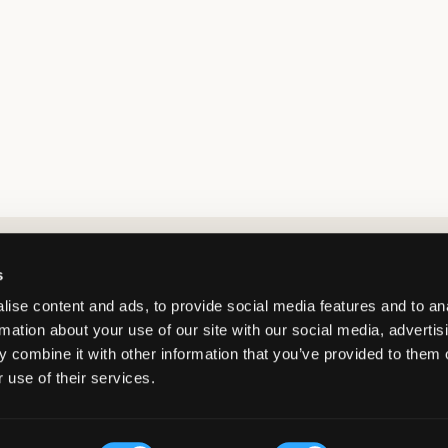
Market switcher
s
ise content and ads, to provide social media features and to an
rmation about your use of our site with our social media, advertis
 combine it with other information that you’ve provided to them o
 use of their services.
Sweden
/
SEK