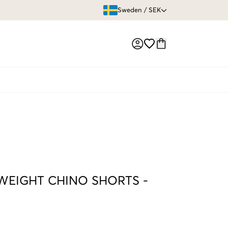
ÖPPET KÖP
Sweden
/
SEK
Market switch
WEIGHT CHINO SHORTS
-