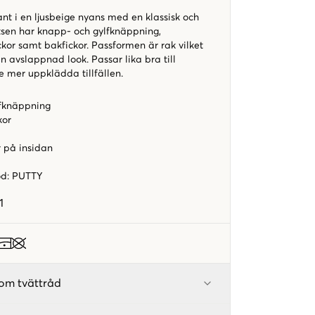
nt i en ljusbeige nyans med en klassisk och
rtsen har knapp- och gylfknäppning,
kor samt bakfickor. Passformen är rak vilket
 avslappnad look. Passar lika bra till
e mer uppklädda tillfällen.
fknäppning
kor
r på insidan
od
:
PUTTY
1
om tvättråd