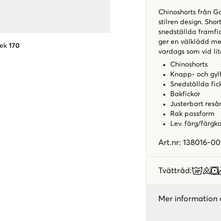
Chinoshorts från Ga
stilren design. Sho
snedställda framfic
ger en välklädd men
lek
170
vardags som vid lit
Chinoshorts
Knapp- och gyl
Snedställda fic
Bakfickor
Justerbart reså
Rak passform
Lev. färg/färgk
Art.nr
:
138016-00
Tvättråd
:
Mer information 