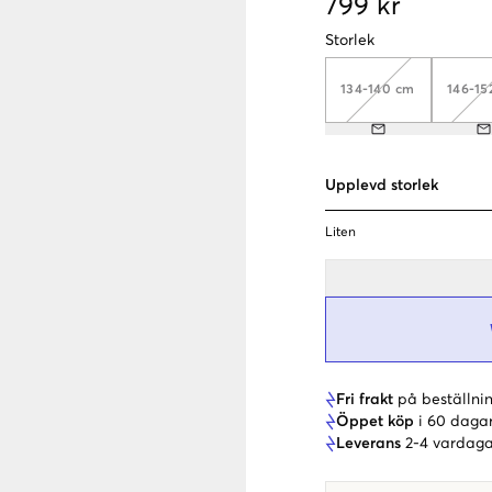
799 kr
Storlek
134-140 cm
146-15
Upplevd storlek
Liten
Fri frakt
på beställnin
Öppet köp
i 60 daga
Leverans
2-4 vardaga