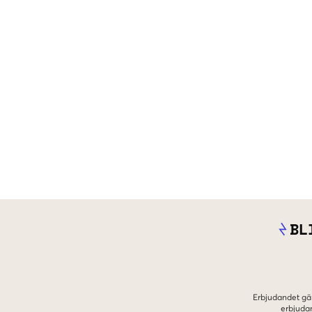
BL
Erbjudandet gäl
erbjuda