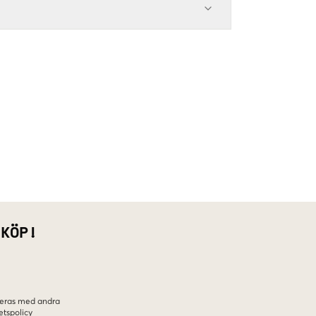
 KÖP!
ineras med andra
etspolicy