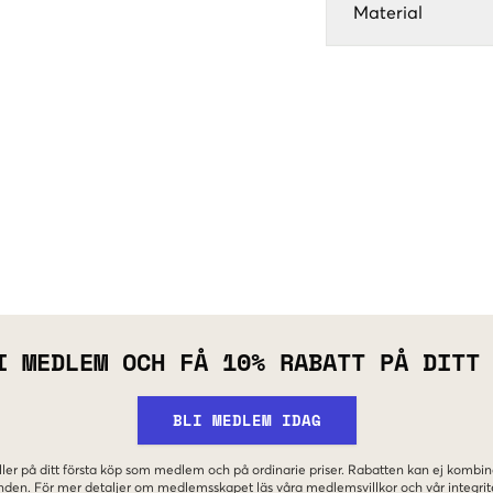
Material
I MEDLEM OCH FÅ 10% RABATT PÅ DITT
BLI MEDLEM IDAG
ler på ditt första köp som medlem och på ordinarie priser. Rabatten kan ej komb
nden. För mer detaljer om medlemsskapet läs våra
medlemsvillkor
och vår
integrit