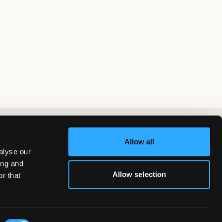
Allow all
alyse our
ing and
Allow selection
r that