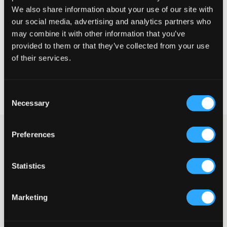
Liten
Perfekt
Stor
We also share information about your use of our site with
our social media, advertising and analytics partners who
STORLEKSGUIDE
may combine it with other information that you’ve
provided to them or that they’ve collected from your use
VÄLJ STORLEK
of their services.
Fri frakt
på beställningar över 699 kr
Öppet köp
i 60 dagar
Consent
Leverans
2-4 vardagar
Necessary
Selection
3-Pack t-shirts från Lyle & Scott som innehåller färgerna blå,vit
Preferences
och svart. T-shirtarna har en minimalistisk och klassisk design
som gör dem till utmärkta basplagg i garderoben.
Statistics
3-pack med kortärmade t-shirts i färgerna marinblå, vit och
svart
Rundhalsad modell med en mjuk och stretchig mudd i
halslinningen
Marketing
Den ikoniska gula örnlogotypen från Lyle & Scott är diskret
placerad nere vid fållen på vänster sida
Tillverkade i en lätt och bekväm bomullskvalitet för daglig