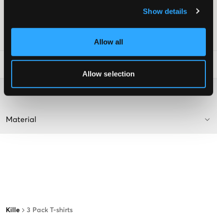
användning
Show details
Normal passform som faller snyggt längs kroppen
Art.nr
:
157183-001
Allow all
Tvättråd
:
Allow selection
Mer information om tvättråd
Material
Kille
3 Pack T-shirts